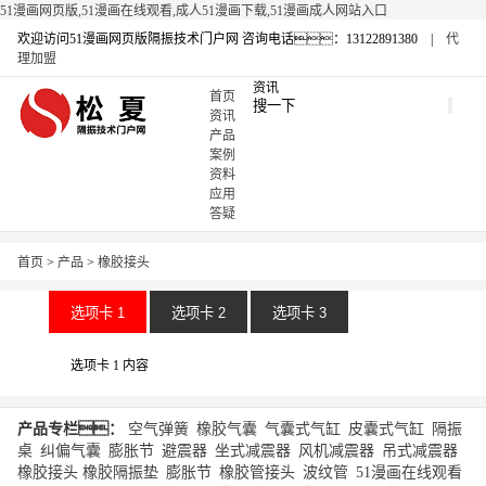
51漫画网页版,51漫画在线观看,成人51漫画下载,51漫画成人网站入口
欢迎访问51漫画网页版隔振技术门户网
咨询电话：13122891380 |
代
理加盟
资讯
首页
资讯
产品
案例
资料
应用
答疑
首页
>
产品
>
橡胶接头
选项卡 1
选项卡 2
选项卡 3
选项卡 1 内容
产品专栏：
空气弹簧
|
橡胶气囊
|
气囊式气缸
|
皮囊式气缸
|
隔振
桌
|
纠偏气囊
|
膨胀节
|
避震器
|
坐式减震器
|
风机减震器
|
吊式减震器
|
橡胶接头
橡胶隔振垫
|
膨胀节
|
橡胶管接头
|
波纹管
|
51漫画在线观看
|