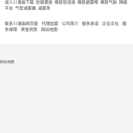
成人51漫画下载
|
防振基座
|
橡胶软连接
|
橡胶避震喉
|
橡胶气胎
|
隔振
平台
|
气垫减震器
|
减震条
联系51漫画网页版
代理加盟
公司简介
服务承诺
企业文化
服
务保障
荣誉资质
网站地图
网站地图