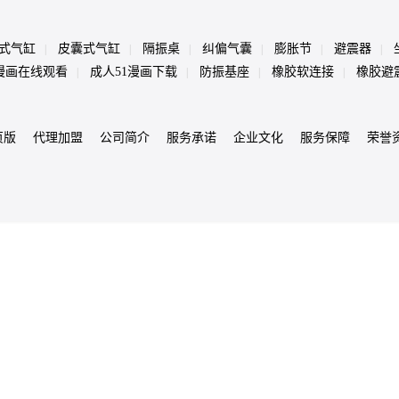
式气缸
皮囊式气缸
隔振桌
纠偏气囊
膨胀节
避震器
|
|
|
|
|
|
1漫画在线观看
成人51漫画下载
防振基座
橡胶软连接
橡胶避
|
|
|
|
页版
代理加盟
公司简介
服务承诺
企业文化
服务保障
荣誉