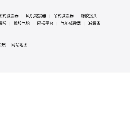
坐式减震器
风机减震器
吊式减震器
橡胶接头
|
|
|
震喉
橡胶气胎
隔振平台
气垫减震器
减震条
|
|
|
|
资质
网站地图