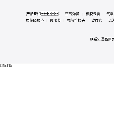
产品专栏：
空气弹簧
橡胶气囊
气囊
|
|
橡胶隔振垫
膨胀节
橡胶管接头
波纹管
5
|
|
|
|
联系51漫画网
网站地图