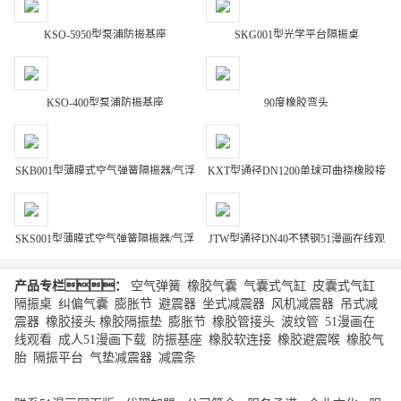
KSQ-5950型泵浦防振基座
SKG001型光学平台隔振桌
KSQ-400型泵浦防振基座
90度橡胶弯头
SKB001型薄膜式空气弹簧隔振器/气浮
KXT型通径DN1200单球可曲挠橡胶接
减震器
头
SKS001型薄膜式空气弹簧隔振器/气浮
JTW型通径DN40不锈钢51漫画在线观
看
产品专栏：
空气弹簧
|
橡胶气囊
|
气囊式气缸
|
皮囊式气缸
|
隔振桌
|
纠偏气囊
|
膨胀节
|
避震器
|
坐式减震器
|
风机减震器
|
吊式减
震器
|
橡胶接头
橡胶隔振垫
|
膨胀节
|
橡胶管接头
|
波纹管
|
51漫画在
线观看
|
成人51漫画下载
|
防振基座
|
橡胶软连接
|
橡胶避震喉
|
橡胶气
胎
|
隔振平台
|
气垫减震器
|
减震条