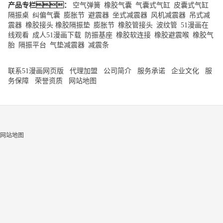
产品专栏：
空气弹簧
|
橡胶气囊
|
气囊式气缸
|
皮囊式气缸
|
隔振桌
|
纠偏气囊
|
膨胀节
|
避震器
|
坐式减震器
|
风机减震器
|
吊式减
震器
|
橡胶接头
橡胶隔振垫
|
膨胀节
|
橡胶管接头
|
波纹管
|
51漫画在
线观看
|
成人51漫画下载
|
防振基座
|
橡胶软连接
|
橡胶避震喉
|
橡胶气
胎
|
隔振平台
|
气垫减震器
|
减震条
联系51漫画网页版
代理加盟
公司简介
服务承诺
企业文化
服
务保障
荣誉资质
网站地图
网站地图