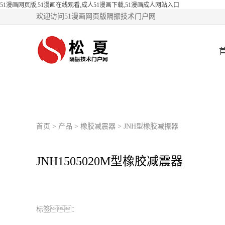
51漫画网页版,51漫画在线观看,成人51漫画下载,51漫画成人网站入口
欢迎访问51漫画网页版隔振技术门户网
首页
>
产品
>
橡胶减震器
>
JNH型橡胶减振器
JNH1505020M型橡胶减震器
标签：