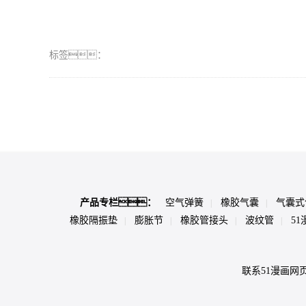
标签：
产品专栏：
空气弹簧
橡胶气囊
气囊式
|
|
橡胶隔振垫
膨胀节
橡胶管接头
波纹管
5
|
|
|
|
联系51漫画网