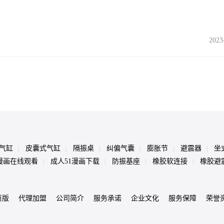
2023
气缸
皮囊式气缸
隔振桌
纠偏气囊
膨胀节
避震器
坐
|
|
|
|
|
|
1漫画在线观看
成人51漫画下载
防振基座
橡胶软连接
橡胶避
|
|
|
|
页版
代理加盟
公司简介
服务承诺
企业文化
服务保障
荣誉