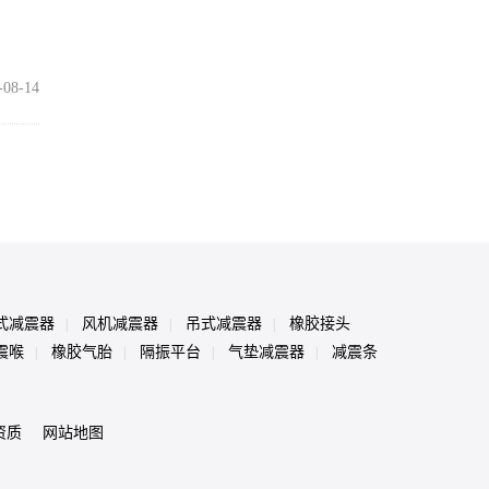
-08-14
式减震器
风机减震器
吊式减震器
橡胶接头
|
|
|
震喉
橡胶气胎
隔振平台
气垫减震器
减震条
|
|
|
|
资质
网站地图