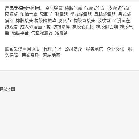
产品专栏：
空气弹簧
|
橡胶气囊
|
气囊式气缸
|
皮囊式气缸
|
隔振桌
|
纠偏气囊
|
膨胀节
|
避震器
|
坐式减震器
|
风机减震器
|
吊式减
震器
|
橡胶接头
橡胶隔振垫
|
膨胀节
|
橡胶管接头
|
波纹管
|
51漫画在
线观看
|
成人51漫画下载
|
防振基座
|
橡胶软连接
|
橡胶避震喉
|
橡胶气
胎
|
隔振平台
|
气垫减震器
|
减震条
联系51漫画网页版
代理加盟
公司简介
服务承诺
企业文化
服
务保障
荣誉资质
网站地图
网站地图